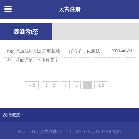
太古注册
最新动态
你的高血压可能是痰瘀互结，一张方子，化痰祛
2024-06-24
淤、活血通络，治本降压！
首页
上一页
1
2
3
末页
友情链接：
Powered by
太古注册
@2013-2022
RSS地图
HTML地图