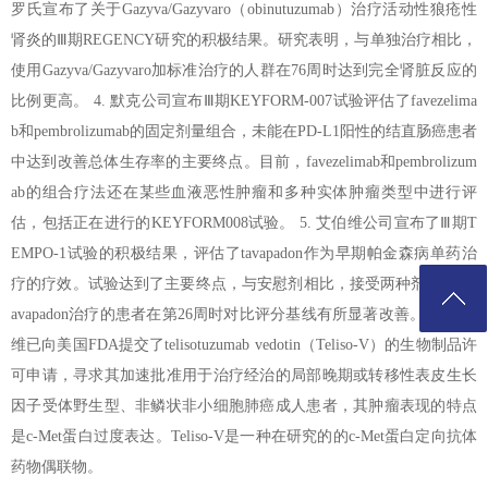
罗氏宣布了关于Gazyva/Gazyvaro（obinutuzumab）治疗活动性狼疮性
肾炎的Ⅲ期REGENCY研究的积极结果。研究表明，与单独治疗相比，
使用Gazyva/Gazyvaro加标准治疗的人群在76周时达到完全肾脏反应的
比例更高。 4. 默克公司宣布Ⅲ期KEYFORM-007试验评估了favezelima
b和pembrolizumab的固定剂量组合，未能在PD-L1阳性的结直肠癌患者
中达到改善总体生存率的主要终点。目前，favezelimab和pembrolizum
ab的组合疗法还在某些血液恶性肿瘤和多种实体肿瘤类型中进行评
估，包括正在进行的KEYFORM008试验。 5. 艾伯维公司宣布了Ⅲ期T
EMPO-1试验的积极结果，评估了tavapadon作为早期帕金森病单药治
疗的疗效。试验达到了主要终点，与安慰剂相比，接受两种剂量组的t
avapadon治疗的患者在第26周时对比评分基线有所显著改善。 6. 艾伯
维已向美国FDA提交了telisotuzumab vedotin（Teliso-V）的生物制品许
可申请，寻求其加速批准用于治疗经治的局部晚期或转移性表皮生长
因子受体野生型、非鳞状非小细胞肺癌成人患者，其肿瘤表现的特点
是c-Met蛋白过度表达。Teliso-V是一种在研究的的c-Met蛋白定向抗体
药物偶联物。