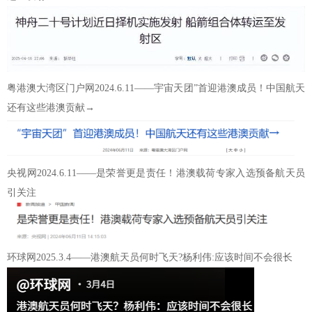
粤港澳大湾区门户网2024.6.11——宇宙天团”首迎港澳成员！中国航天
还有这些港澳贡献→
央视网2024.6.11——是荣誉更是责任！港澳载荷专家入选预备航天员
引关注
环球网2025.3.4——港澳航天员何时飞天?杨利伟:应该时间不会很长