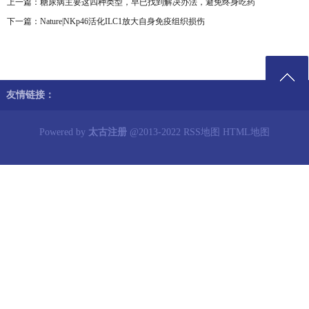
上一篇：
糖尿病主要这四种类型，早已找到解决办法，避免终身吃药
下一篇：
Nature|NKp46活化ILC1放大自身免疫组织损伤
友情链接：
Powered by
太古注册
@2013-2022
RSS地图
HTML地图